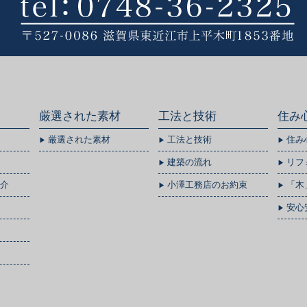
厳選された素材
工法と技術
住み
厳選された素材
工法と技術
住み
建築の流れ
リフ
介
小澤工務店のお約束
「木
安心