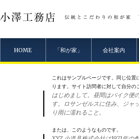
HOME
「和が家」
会社案内
これはサンプルページです。同じ位置に
ります。サイト訪問者に対して自分の
はじめまして。昼間はバイク便
す。ロサンゼルスに住み、ジャ
り雨に濡れること。
または、このようなものです。
XYZ 小道具株式会社は197