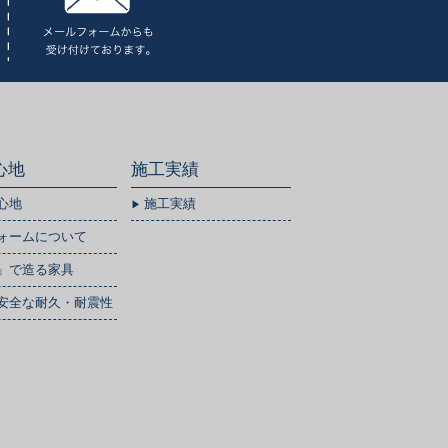
心地
施工実績
心地
施工実績
ォームについて
」で造る家具
安全な耐久・耐震性