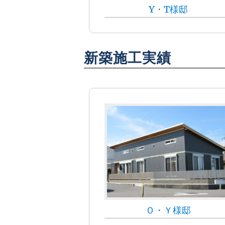
Y・T様邸
新築施工実績
Ｏ・Ｙ様邸